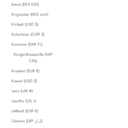
Kenia (KES KSh)
Kirgisistan (KGS som)
Kiribati (USD $)
Kolumbien (COP $)
Komoren (KMF Fr)
Kongo-Brazzaville (XAF
CFA)
Kroatien (EUR €)
Kuwait (USD $)
Laos (LAK ₭)
Lesotho (LSL L)
Lettland (EUR €)
Libanon (LBP ل.ل)