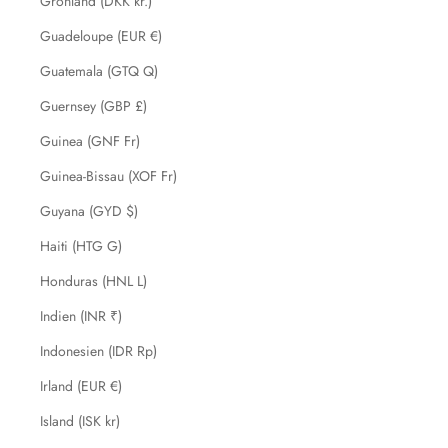
Grönland (DKK kr.)
Guadeloupe (EUR €)
Guatemala (GTQ Q)
Guernsey (GBP £)
Guinea (GNF Fr)
Guinea-Bissau (XOF Fr)
Guyana (GYD $)
Haiti (HTG G)
Honduras (HNL L)
Indien (INR ₹)
Indonesien (IDR Rp)
Irland (EUR €)
Island (ISK kr)