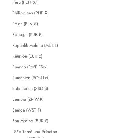
Peru (PEN S/)
Philippinen (PHP ₱)
Polen (PLN zł)
Portugal (EUR €)
Republik Moldau (MDL L)
Réunion (EUR €)
Ruanda (RWF FRw)
Rumänien (RON Lei)
Salomonen (SBD $)
Sambia (ZMW K)
Samoa (WST T)
San Marino (EUR €)
São Tomé und Príncipe