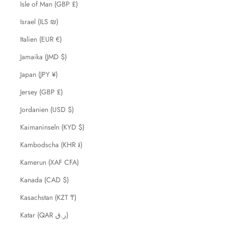
Isle of Man (GBP £)
Israel (ILS ₪)
Italien (EUR €)
Jamaika (JMD $)
Japan (JPY ¥)
Jersey (GBP £)
Jordanien (USD $)
Kaimaninseln (KYD $)
Kambodscha (KHR ៛)
Kamerun (XAF CFA)
Kanada (CAD $)
Kasachstan (KZT ₸)
Katar (QAR ر.ق)