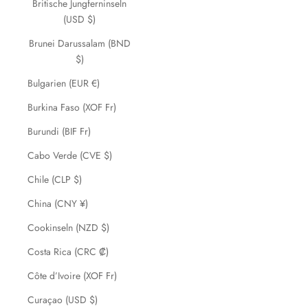
Britische Jungferninseln
(USD $)
Brunei Darussalam (BND
$)
Bulgarien (EUR €)
Burkina Faso (XOF Fr)
Burundi (BIF Fr)
Cabo Verde (CVE $)
Chile (CLP $)
China (CNY ¥)
Cookinseln (NZD $)
Costa Rica (CRC ₡)
Côte d’Ivoire (XOF Fr)
Curaçao (USD $)