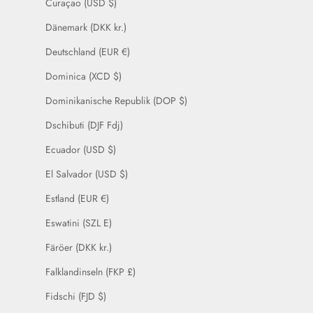
Curaçao (USD $)
Dänemark (DKK kr.)
Deutschland (EUR €)
Dominica (XCD $)
Dominikanische Republik (DOP $)
Dschibuti (DJF Fdj)
Ecuador (USD $)
El Salvador (USD $)
Estland (EUR €)
Eswatini (SZL E)
Färöer (DKK kr.)
Falklandinseln (FKP £)
Fidschi (FJD $)