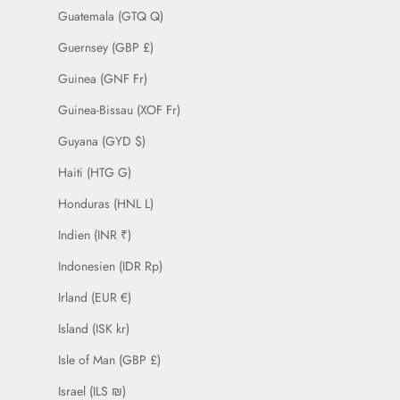
Guatemala (GTQ Q)
Guernsey (GBP £)
Guinea (GNF Fr)
Guinea-Bissau (XOF Fr)
Guyana (GYD $)
Haiti (HTG G)
Honduras (HNL L)
Indien (INR ₹)
Indonesien (IDR Rp)
Irland (EUR €)
Island (ISK kr)
Isle of Man (GBP £)
Israel (ILS ₪)