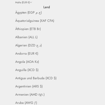
Malta (EUR €)
Land
Ägypten (EGP ج.م)
Äquatorialguinea (XAF CFA)
Äthiopien (ETB Br)
Albanien (ALL L)
Algerien (DZD د.ج)
Andorra (EUR €)
Angola (AOA Kz)
Anguilla (XCD $)
Antigua und Barbuda (XCD $)
Argentinien (ARS $)
Armenien (AMD դր.)
Aruba (AWG ƒ)