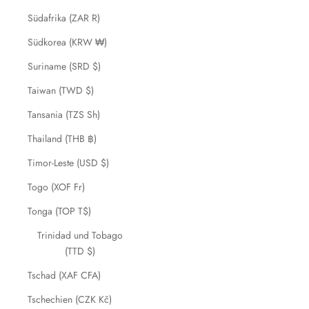
Südafrika (ZAR R)
Südkorea (KRW ₩)
Suriname (SRD $)
Taiwan (TWD $)
Tansania (TZS Sh)
Thailand (THB ฿)
Timor-Leste (USD $)
Togo (XOF Fr)
Tonga (TOP T$)
Trinidad und Tobago
(TTD $)
Tschad (XAF CFA)
Tschechien (CZK Kč)