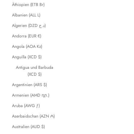
Äthiopien (ETB Br)
Albanien (ALL L)
Algerien (DZD د.ج)
Andorra (EUR €)
Angola (AOA Kz)
Anguilla (XCD $)
Antigua und Barbuda
(XCD $)
Argentinien (ARS $)
Armenien (AMD դր.)
Aruba (AWG ƒ)
Aserbaidschan (AZN ₼)
Australien (AUD $)