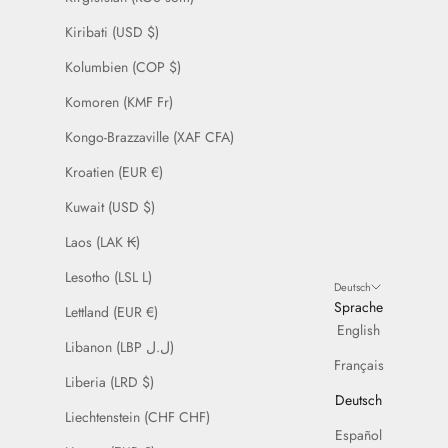
Kiribati (USD $)
Kolumbien (COP $)
Komoren (KMF Fr)
Kongo-Brazzaville (XAF CFA)
Kroatien (EUR €)
Kuwait (USD $)
Laos (LAK ₭)
Lesotho (LSL L)
Deutsch
Sprache
Lettland (EUR €)
English
Libanon (LBP ل.ل)
Français
Liberia (LRD $)
Deutsch
Liechtenstein (CHF CHF)
Español