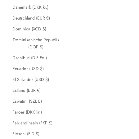
Dänemark (DKK kr.)
Deutschland (EUR €)
Dominica (XCD $)
Dominikanische Republik
(DOP $)
Dschibuti (DJF Fdj)
Ecuador (USD $)
El Salvador (USD $)
Estland (EUR €)
Eswatini (SZL E)
Färöer (DKK kr.)
Falklandinseln (FKP £)
Fidschi (FJD $)