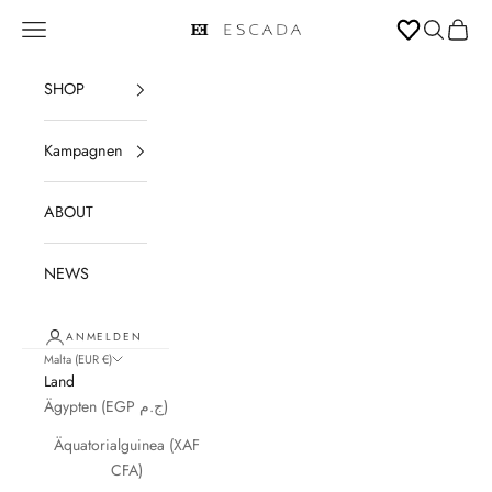
Zum Inhalt springen
Navigationsmenü öffnen
Suche öffn
Warenk
ESCADA
SHOP
Kampagnen
ABOUT
NEWS
ANMELDEN
Malta (EUR €)
Land
Ägypten (EGP ج.م)
Äquatorialguinea (XAF
CFA)