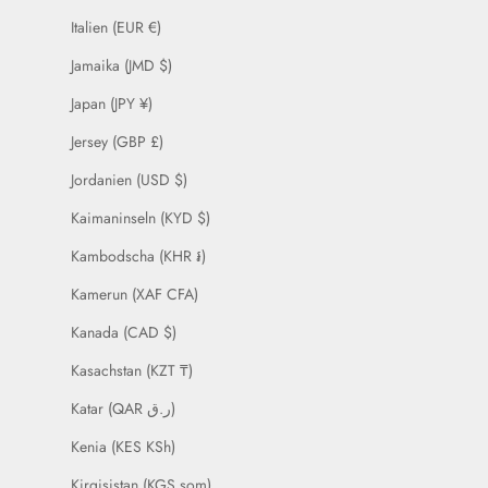
Italien (EUR €)
Jamaika (JMD $)
Japan (JPY ¥)
Jersey (GBP £)
Jordanien (USD $)
Kaimaninseln (KYD $)
Kambodscha (KHR ៛)
Kamerun (XAF CFA)
Kanada (CAD $)
Kasachstan (KZT ₸)
Katar (QAR ر.ق)
Kenia (KES KSh)
Kirgisistan (KGS som)