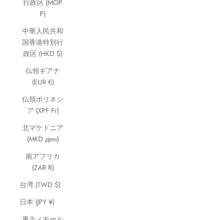
行政区 (MOP
P)
中華人民共和
国香港特別行
政区 (HKD $)
仏領ギアナ
(EUR €)
仏領ポリネシ
ア (XPF Fr)
北マケドニア
(MKD ден)
南アフリカ
(ZAR R)
台湾 (TWD $)
日本 (JPY ¥)
東ティモール