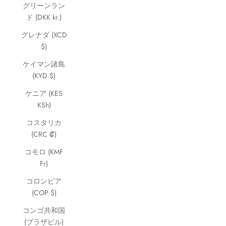
グリーンラン
ド (DKK kr.)
グレナダ (XCD
$)
ケイマン諸島
(KYD $)
ケニア (KES
KSh)
コスタリカ
(CRC ₡)
コモロ (KMF
Fr)
コロンビア
(COP $)
コンゴ共和国
(ブラザビル)