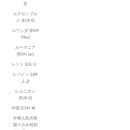
$)
ルクセンブル
ク (EUR €)
ルワンダ (RWF
FRw)
ルーマニア
(RON Lei)
レソト (LSL L)
レバノン (LBP
ل.ل)
レユニオン
(EUR €)
中国 (CNY ¥)
中華人民共和
国マカオ特別