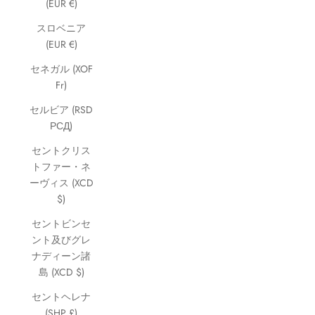
(EUR €)
スロベニア
(EUR €)
セネガル (XOF
Fr)
セルビア (RSD
РСД)
セントクリス
トファー・ネ
ーヴィス (XCD
$)
セントビンセ
ント及びグレ
ナディーン諸
島 (XCD $)
セントヘレナ
(SHP £)