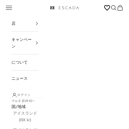
コンテンツへスキップ
メニューを開く
検索を開
カート
ESCADA
店
キャンペー
ン
について
ニュース
ログイン
マルタ (EUR €)
国/地域
アイスランド
(ISK kr)